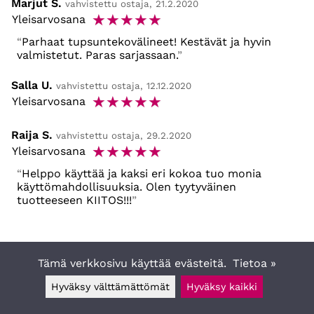
Marjut S.
vahvistettu ostaja, 21.2.2020
☆
☆
☆
☆
☆
Yleisarvosana
Parhaat tupsuntekovälineet! Kestävät ja hyvin
valmistetut. Paras sarjassaan.
Salla U.
vahvistettu ostaja, 12.12.2020
☆
☆
☆
☆
☆
Yleisarvosana
Raija S.
vahvistettu ostaja, 29.2.2020
☆
☆
☆
☆
☆
Yleisarvosana
Helppo käyttää ja kaksi eri kokoa tuo monia
käyttömahdollisuuksia. Olen tyytyväinen
tuotteeseen KIITOS!!!
Tämä verkkosivu käyttää evästeitä.
Tietoa »
Hyväksy välttämättömät
Hyväksy kaikki