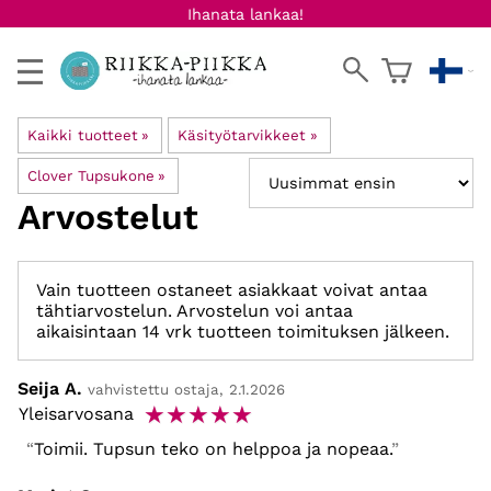
Ihanata lankaa!
Kaikki tuotteet
‪»
Käsityötarvikkeet
‪»
Clover Tupsukone
‪»
Arvostelut
Vain tuotteen ostaneet asiakkaat voivat antaa
tähtiarvostelun. Arvostelun voi antaa
aikaisintaan 14 vrk tuotteen toimituksen jälkeen.
Seija A.
vahvistettu ostaja, 2.1.2026
☆
☆
☆
☆
☆
Yleisarvosana
Toimii. Tupsun teko on helppoa ja nopeaa.