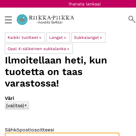
Ihanata lankaa!
Kaikki tuotteet
‪»
Langat
‪»
Sukkalangat
‪»
Opal 4-säikeinen sukkalanka
‪»
Ilmoitellaan heti, kun
tuotetta on taas
varastossa!
Väri
(valitse)
▼
Sähköpostiosoitteesi