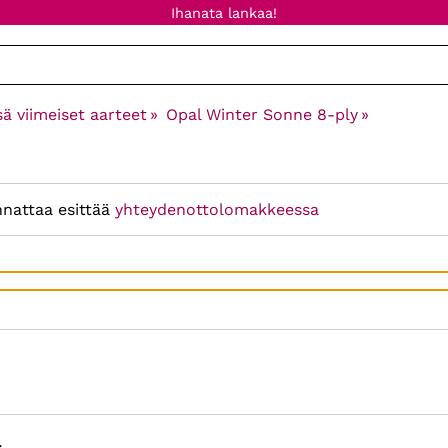
Ihanata lankaa!
sä viimeiset aarteet
‪»
Opal Winter Sonne 8-ply
‪»
nnattaa esittää
yhteydenottolomakkeessa
: