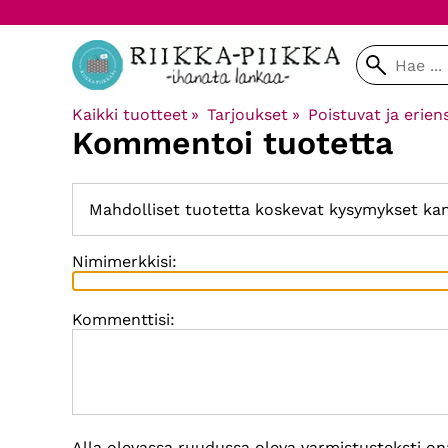
Kaikki tuotteet
‪»
Tarjoukset
‪»
Poistuvat ja erien
Kommentoi tuotetta
Mahdolliset tuotetta koskevat kysymykset ka
Nimimerkkisi:
Kommenttisi:
Alla olevassa ruudussa oleva varmistusteksti on