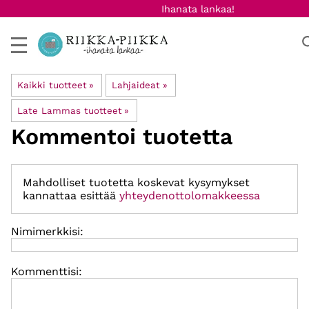
Ihanata lankaa!
Kaikki tuotteet
‪»
Lahjaideat
‪»
Late Lammas tuotteet
‪»
Kommentoi tuotetta
Mahdolliset tuotetta koskevat kysymykset
kannattaa esittää
yhteydenottolomakkeessa
Nimimerkkisi:
Kommenttisi: