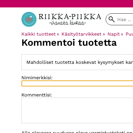
Kaikki tuotteet
‪»
Käsityötarvikkeet
‪»
Napit
‪»
Pu
Kommentoi tuotetta
Mahdolliset tuotetta koskevat kysymykset ka
Nimimerkkisi:
Kommenttisi:
Alla olevassa ruudussa oleva varmistusteksti on