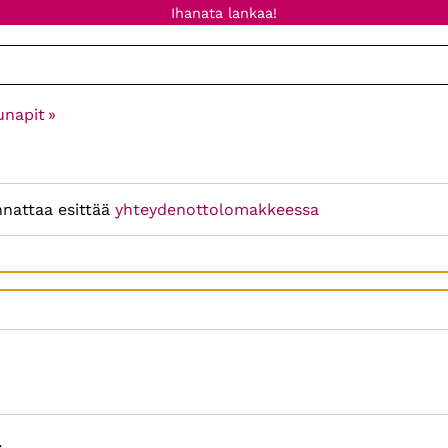
Ihanata lankaa!
unapit
‪»
nnattaa esittää
yhteydenottolomakkeessa
: