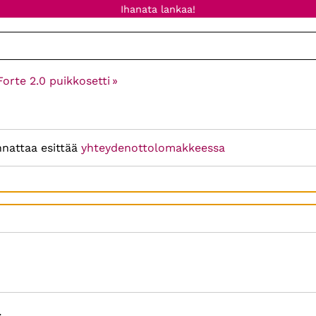
Ihanata lankaa!
orte 2.0 puikkosetti
‪»
nnattaa esittää
yhteydenottolomakkeessa
: