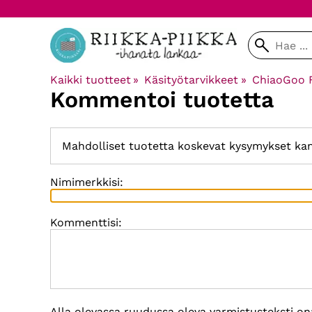
Kaikki tuotteet
‪»
Käsityötarvikkeet
‪»
ChiaoGoo F
Kommentoi tuotetta
Mahdolliset tuotetta koskevat kysymykset ka
Nimimerkkisi:
Kommenttisi:
Alla olevassa ruudussa oleva varmistusteksti on