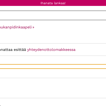
Ihanata lankaa!
mukanpidinkaapeli
‪»
nnattaa esittää
yhteydenottolomakkeessa
: