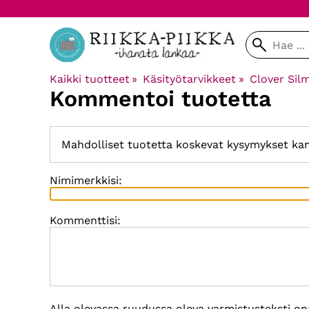
Kaikki tuotteet
‪»
Käsityötarvikkeet
‪»
Clover Sil
Kommentoi tuotetta
Mahdolliset tuotetta koskevat kysymykset ka
Nimimerkkisi:
Kommenttisi:
Alla olevassa ruudussa oleva varmistusteksti on