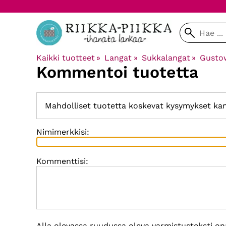
Kaikki tuotteet
‪»
Langat
‪»
Sukkalangat
‪»
Gusto
Kommentoi tuotetta
Mahdolliset tuotetta koskevat kysymykset ka
Nimimerkkisi:
Kommenttisi:
Alla olevassa ruudussa oleva varmistusteksti on