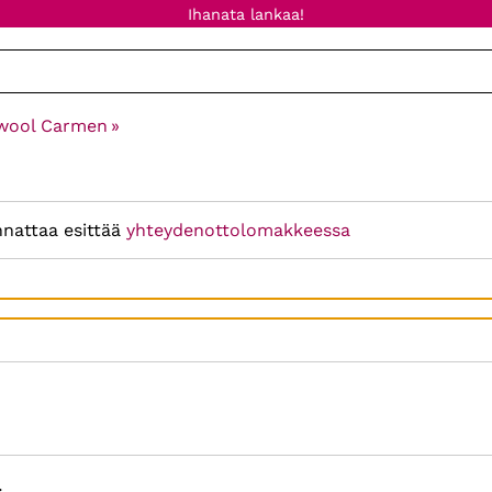
Ihanata lankaa!
wool Carmen
‪»
nnattaa esittää
yhteydenottolomakkeessa
: