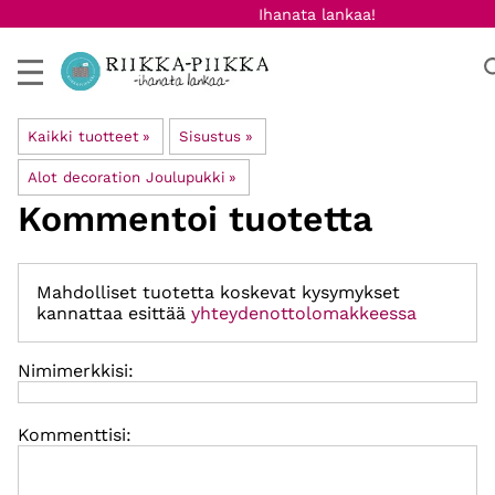
Ihanata lankaa!
Kaikki tuotteet
‪»
Sisustus
‪»
Alot decoration Joulupukki
‪»
Kommentoi tuotetta
Mahdolliset tuotetta koskevat kysymykset
kannattaa esittää
yhteydenottolomakkeessa
Nimimerkkisi:
Kommenttisi: