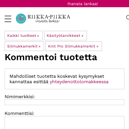
Ihanata lankaa!
Kaikki tuotteet
‪»
Käsityötarvikkeet
‪»
Silmukkamerkit
‪»
Knit Pro Silmukkamerkit
‪»
Kommentoi tuotetta
Mahdolliset tuotetta koskevat kysymykset
kannattaa esittää
yhteydenottolomakkeessa
Nimimerkkisi:
Kommenttisi: