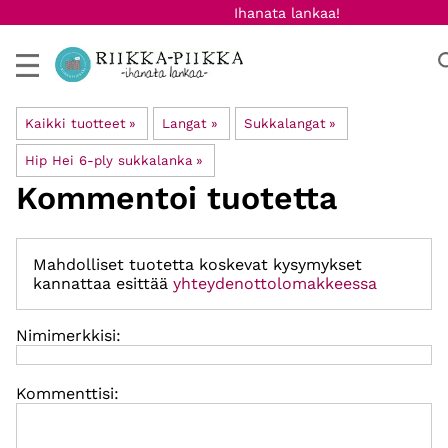
Ihanata lankaa!
Kaikki tuotteet
‪»
Langat
‪»
Sukkalangat
‪»
Hip Hei 6-ply sukkalanka
‪»
Kommentoi tuotetta
Mahdolliset tuotetta koskevat kysymykset
kannattaa esittää
yhteydenottolomakkeessa
Nimimerkkisi:
Kommenttisi: