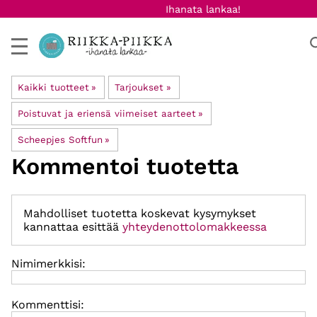
Ihanata lankaa!
Kaikki tuotteet
‪»
Tarjoukset
‪»
Poistuvat ja eriensä viimeiset aarteet
‪»
Scheepjes Softfun
‪»
Kommentoi tuotetta
Mahdolliset tuotetta koskevat kysymykset
kannattaa esittää
yhteydenottolomakkeessa
Nimimerkkisi:
Kommenttisi: