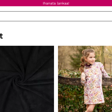
Ihanata lankaa!
t