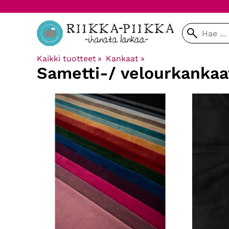
Kaikki tuotteet
‪»
Kankaat
‪»
Sametti-/ velourkankaa