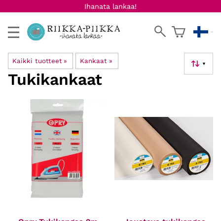
Ihanata lankaa!
Kaikki tuotteet
‪»
Kankaat
‪»
▼
Tukikankaat