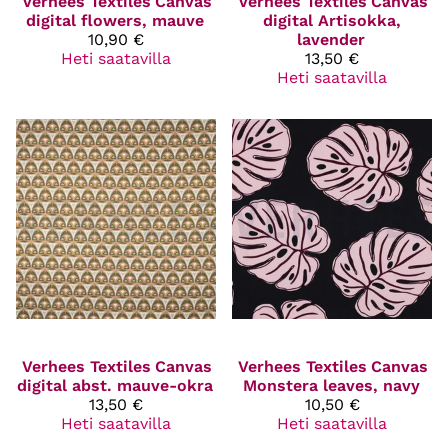
Verhees Textiles
Canvas
Verhees Textiles
Canvas
digital flowers, mauve
digital Artisokka,
10,90 €
lavender
Heti saatavilla
13,50 €
Heti saatavilla
Verhees Textiles
Canvas
Verhees Textiles
Canvas
digital abst. mauve-okra
Monstera leaves, navy
13,50 €
10,50 €
Heti saatavilla
Heti saatavilla