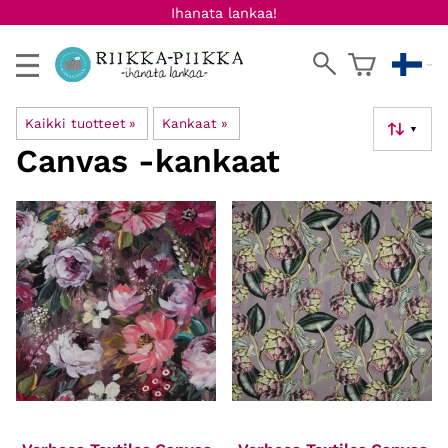
Ihanata lankaa!
Kaikki tuotteet
‪»
Kankaat
‪»
▼
Canvas -kankaat