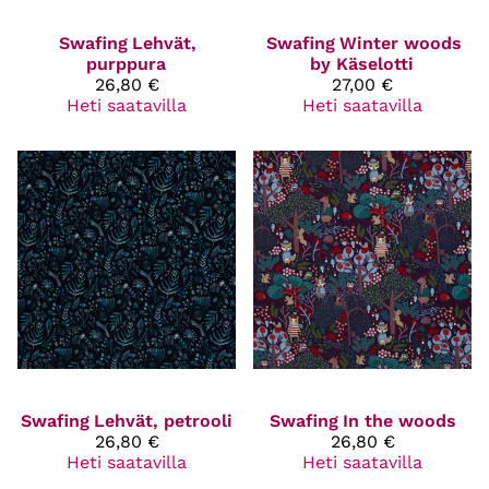
Swafing
Lehvät,
Swafing
Winter woods
purppura
by Käselotti
26,80 €
27,00 €
Heti saatavilla
Heti saatavilla
Swafing
Lehvät, petrooli
Swafing
In the woods
26,80 €
26,80 €
Heti saatavilla
Heti saatavilla