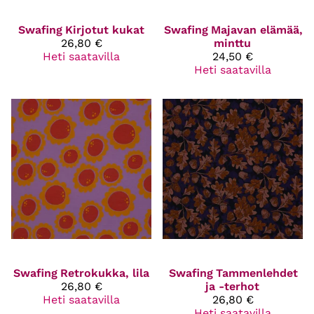
Swafing
Kirjotut kukat
Swafing
Majavan elämää,
26,80 €
minttu
Heti saatavilla
24,50 €
Heti saatavilla
Swafing
Retrokukka, lila
Swafing
Tammenlehdet
26,80 €
ja -terhot
Heti saatavilla
26,80 €
Heti saatavilla