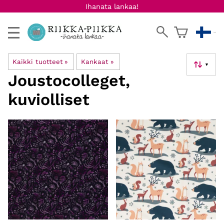
Ihanata lankaa!
Kaikki tuotteet
‪»
Kankaat
‪»
▼
Joustocolleget,
kuviolliset