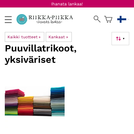
Ihanata lankaa!
Kaikki tuotteet
‪»
Kankaat
‪»
▼
Puuvillatrikoot,
yksiväriset