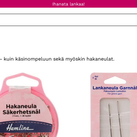
Ihanata lankaa!
e- kuin käsinompeluun sekä myöskin hakaneulat.