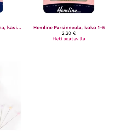
Silmäneula lajitelma, käsityöneuloja
Hemline
Parsinneula, koko 1-5
2,20 €
Heti saatavilla