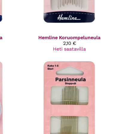
a
Hemline
Koruompeluneula
2,10 €
Heti saatavilla