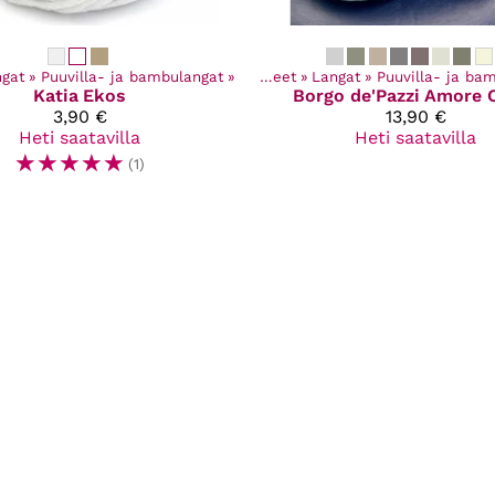
ngat
‪»
Puuvilla- ja bambulangat
‪»
Kaikki tuotteet
‪»
Langat
‪»
Puuvilla- ja ba
Katia
Ekos
Borgo de'Pazzi
Amore 
3,90 €
13,90 €
Heti saatavilla
Heti saatavilla
☆
☆
☆
☆
☆
(1)