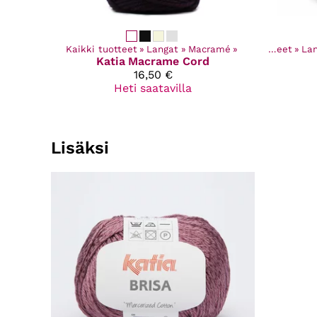
Kaikki tuotteet
‪»
Langat
‪»
Macramé
‪»
Kaikki tuotteet
‪»
La
Katia
Macrame Cord
16,50 €
Heti saatavilla
Lisäksi