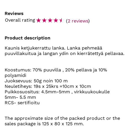
Reviews
☆
☆
☆
☆
☆
Overall rating
(
2 reviews
)
Product description
Kaunis ketjukerrattu lanka. Lanka pehmeää
puuvillakuitua ja langan ydin on kierrätettyä pellavaa.
Koostumus: 70% puuvilla , 20% pellava ja 10%
polyamidi
Juoksevuus: 50g noin 100 m
Neuletiheys: 19s x 25krs =10cm x 10cm
Puikkosuositus: 4.5mm-5mm , virkkuukoukulle
5mm- 5.5 mm
RCS- sertifioitu
The approximate size of the packed product or the
sales package is 125 x 80 x 125 mm.