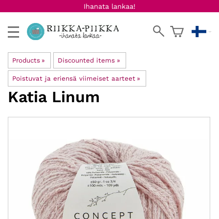
Ihanata lankaa!
Products
‪»
Discounted items
‪»
Poistuvat ja eriensä viimeiset aarteet
‪»
Katia
Linum