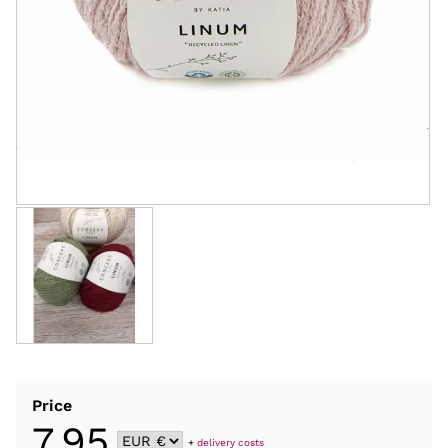
Price
7,95
+
delivery costs