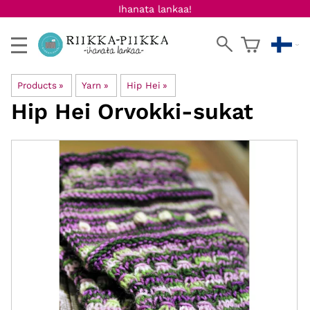
Ihanata lankaa!
Products
‪»
Yarn
‪»
Hip Hei
‪»
Hip Hei
Orvokki-sukat