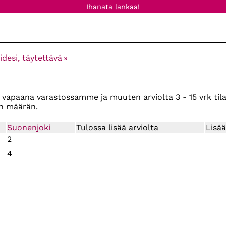
Ihanata lankaa!
desi, täytettävä
‪»
on vapaana varastossamme ja muuten arviolta
3 - 15 vrk
til
n määrän.
Suonenjoki
Tulossa lisää arviolta
Lisää
2
4