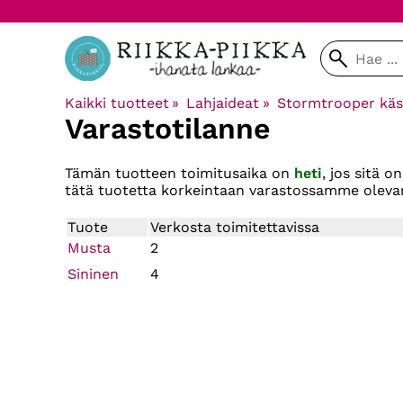
Kaikki tuotteet
‪»
Lahjaideat
‪»
Stormtrooper käsi
Varastotilanne
Tämän tuotteen toimitusaika on
heti
, jos sitä 
tätä tuotetta korkeintaan varastossamme oleva
Tuote
Verkosta toimitettavissa
Musta
2
Sininen
4