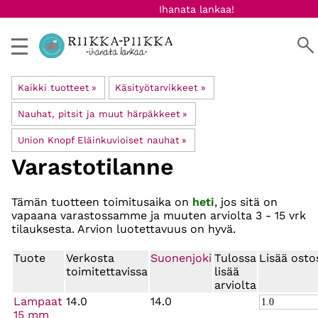
Ihanata lankaa!
Kaikki tuotteet
‪»
Käsityötarvikkeet
‪»
Nauhat, pitsit ja muut härpäkkeet
‪»
Union Knopf Eläinkuvioiset nauhat
‪»
Varastotilanne
Tämän tuotteen toimitusaika on
heti
, jos sitä on
vapaana varastossamme ja muuten arviolta
3 - 15 vrk
tilauksesta. Arvion luotettavuus on hyvä.
Tuote
Verkosta
Suonenjoki
Tulossa
Lisää osto
toimitettavissa
lisää
arviolta
Lampaat
14.0
14.0
15 mm