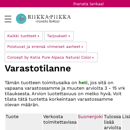
Ihanata lankaa!
Kaikki tuotteet
‪»
Tarjoukset
‪»
Poistuvat ja eriensä viimeiset aarteet
‪»
Concept by Katia Pure Alpaca Natural Color
‪»
Varastotilanne
Tämän tuotteen toimitusaika on
heti
, jos sitä on
vapaana varastossamme ja muuten arviolta
3 - 15 vrk
tilauksesta. Arvion luotettavuus on melko hyvä. Voit
tilata tätä tuotetta korkeintaan varastossamme
olevan määrän.
Tuote
Verkosta
Suonenjoki
Tulossa
Lis
toimitettavissa
lisää
arviolta