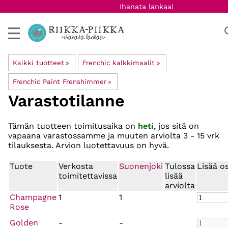
Ihanata lankaa!
Kaikki tuotteet
‪»
Frenchic kalkkimaalit
‪»
Frenchic Paint Frenshimmer
‪»
Varastotilanne
Tämän tuotteen toimitusaika on
heti
, jos sitä on
vapaana varastossamme ja muuten arviolta
3 - 15 vrk
tilauksesta. Arvion luotettavuus on hyvä.
Tuote
Verkosta
Suonenjoki
Tulossa
Lisää o
toimitettavissa
lisää
arviolta
Champagne
1
1
Rose
Golden
-
-