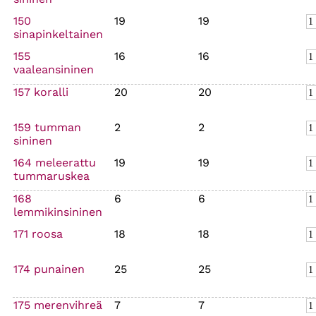
150
19
19
sinapinkeltainen
155
16
16
vaaleansininen
157 koralli
20
20
159 tumman
2
2
sininen
164 meleerattu
19
19
tummaruskea
168
6
6
lemmikinsininen
171 roosa
18
18
174 punainen
25
25
175 merenvihreä
7
7