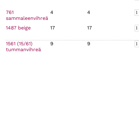
761
4
4
sammaleenvihreä
1487 beige
17
17
1561 (15/61)
9
9
tummanvihreä