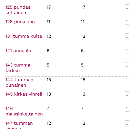
125 puhdas
17
17
keltainen
128 punainen
11
11
131 tumma kulta
12
12
141 punalila
6
6
143 tumma
5
5
farkku
144 tumman
15
15
punainen
145 kirkas vihreä
13
13
146
7
7
maissinkeltainen
147 tumman
12
12
sininen