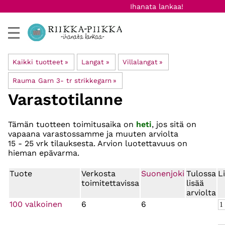
Ihanata lankaa!
Kaikki tuotteet
‪»
Langat
‪»
Villalangat
‪»
Rauma Garn 3- tr strikkegarn
‪»
Varastotilanne
Tämän tuotteen toimitusaika on
heti
, jos sitä on
vapaana varastossamme ja muuten arviolta
15 - 25 vrk
tilauksesta. Arvion luotettavuus on
hieman epävarma.
Tuote
Verkosta
Suonenjoki
Tulossa
L
toimitettavissa
lisää
arviolta
100 valkoinen
6
6