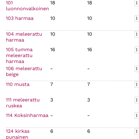
101
18
18
luonnonvalkoinen
103 harmaa
10
10
104 meleerattu
10
10
harmaa
105 tumma
16
16
meleerattu
harmaa
106 meleerattu
-
-
beige
110 musta
7
7
111 meleerattu
3
3
ruskea
114 Koksinharmaa
-
-
124 kirkas
6
6
punainen