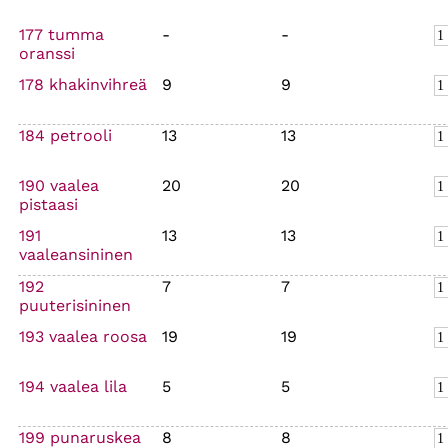
177 tumma
-
-
oranssi
178 khakinvihreä
9
9
184 petrooli
13
13
190 vaalea
20
20
pistaasi
191
13
13
vaaleansininen
192
7
7
puuterisininen
193 vaalea roosa
19
19
194 vaalea lila
5
5
199 punaruskea
8
8