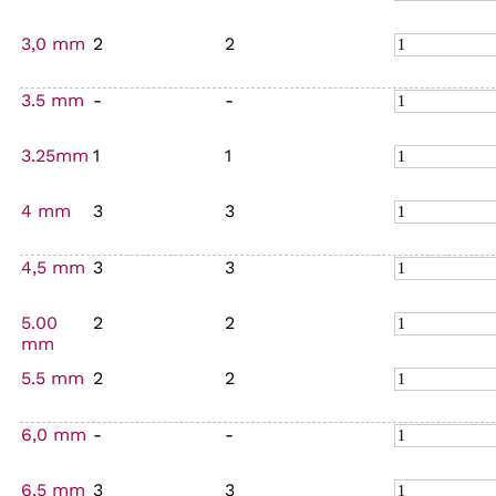
3,0 mm
2
2
3.5 mm
-
-
3.25mm
1
1
4 mm
3
3
4,5 mm
3
3
5.00
2
2
mm
5.5 mm
2
2
6,0 mm
-
-
6.5 mm
3
3