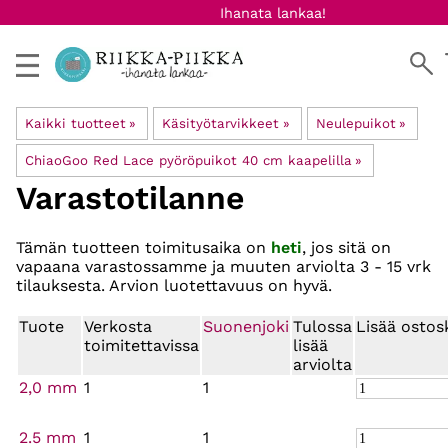
Ihanata lankaa!
Kaikki tuotteet
‪»
Käsityötarvikkeet
‪»
Neulepuikot
‪»
ChiaoGoo Red Lace pyöröpuikot 40 cm kaapelilla
‪»
Varastotilanne
Tämän tuotteen toimitusaika on
heti
, jos sitä on
vapaana varastossamme ja muuten arviolta
3 - 15 vrk
tilauksesta. Arvion luotettavuus on hyvä.
Tuote
Verkosta
Suonenjoki
Tulossa
Lisää ostos
toimitettavissa
lisää
arviolta
2,0 mm
1
1
2.5 mm
1
1