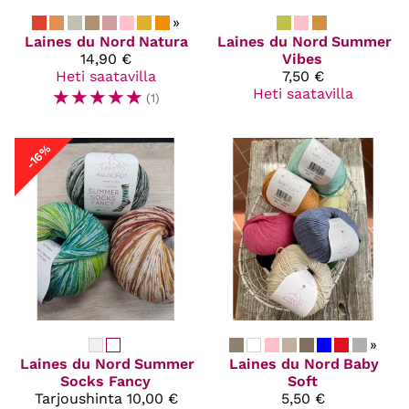
»
Laines du Nord
Natura
Laines du Nord
Summer
14,90 €
Vibes
Heti saatavilla
7,50 €
☆
☆
☆
☆
☆
Heti saatavilla
(1)
-16%
»
Laines du Nord
Summer
Laines du Nord
Baby
Socks Fancy
Soft
Tarjoushinta
10,00 €
5,50 €