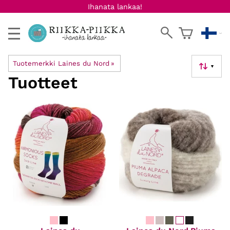
Ihanata lankaa!
Tuotemerkki Laines du Nord
‪»
▼
Tuotteet