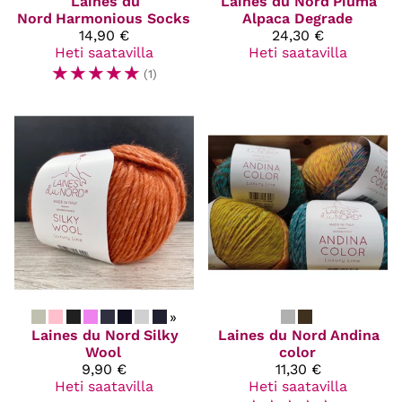
Laines du
Laines du Nord
Piuma
Nord
Harmonious Socks
Alpaca Degrade
14,90 €
24,30 €
Heti saatavilla
Heti saatavilla
☆
☆
☆
☆
☆
(1)
»
Laines du Nord
Silky
Laines du Nord
Andina
Wool
color
9,90 €
11,30 €
Heti saatavilla
Heti saatavilla