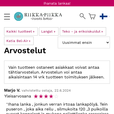
Ihanata lankaa!
Kaikki tuotteet
‪»
Langat
‪»
Teko - ja erikoiskuidut
‪»
Katia Bel-Air
‪»
Arvostelut
Vain tuotteen ostaneet asiakkaat voivat antaa
tähtiarvostelun. Arvostelun voi antaa
aikaisintaan 14 vrk tuotteen toimituksen jälkeen.
Marjo V.
vahvistettu ostaja, 22.6.2024
☆
☆
☆
☆
☆
Yleisarvosana
Ihana lanka , jonkun verran irtoaa lankapölyä. Tein
puseron , joka aika reilu , silmukoita 120 ,3 puikoilla
suorat kappaleet ja mukana paljettilanka resoreissa