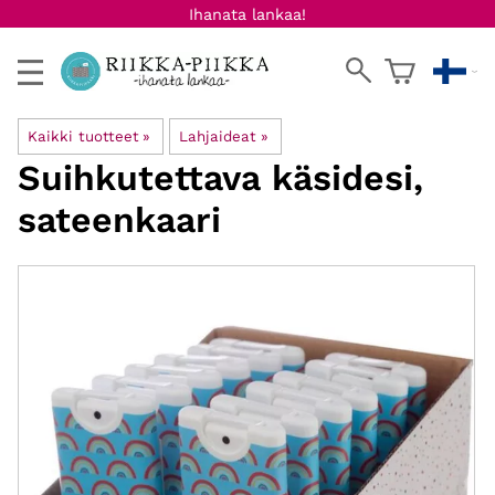
Ihanata lankaa!
Kaikki tuotteet
‪»
Lahjaideat
‪»
Suihkutettava käsidesi,
sateenkaari