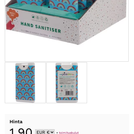
Hinta
1,90
+
toimituskulut