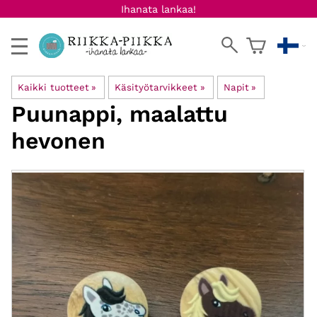
Ihanata lankaa!
Kaikki tuotteet
‪»
Käsityötarvikkeet
‪»
Napit
‪»
Puunappi, maalattu
hevonen