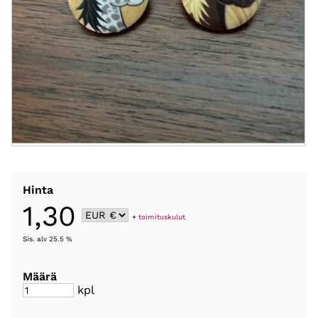
Hinta
1,30
+
toimituskulut
Sis. alv 25.5 %
Määrä
kpl