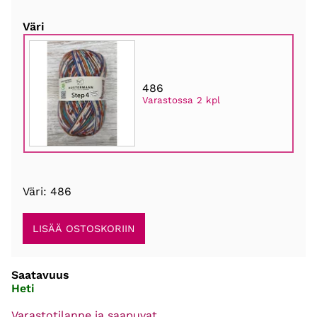
Väri
486
Varastossa 2 kpl
Väri: 486
Saatavuus
Heti
Varastotilanne ja saapuvat