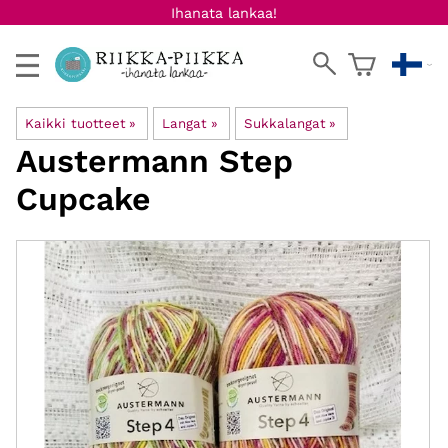
Ihanata lankaa!
Kaikki tuotteet
‪»
Langat
‪»
Sukkalangat
‪»
Austermann
Step
Cupcake