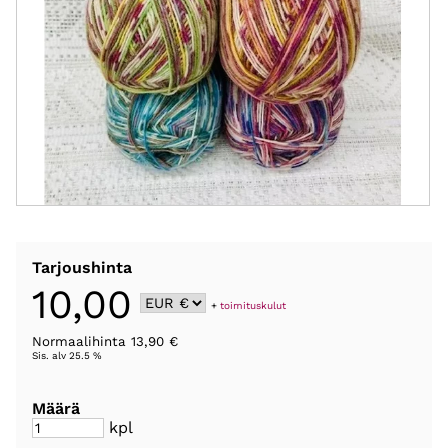
Tarjoushinta
10,00
+
toimituskulut
Normaalihinta 13,90 €
Sis. alv 25.5 %
Määrä
kpl