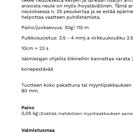
tekee neuloksesta kevyen ja lankaan lisätyn an
ansiosta neule on myös ihoystävällinen. Tämä a
neuloksessa n. 25 pesukertaa ja se estää epämie
helpottaa vaatteen puhdistamista.
Paino/juoksevuus: 50g/ 115 m
Puikkosuositus: 3.5 - 4 mmj a virkkuukoukku 3.
10cm = 23 s
Valmistajan ohjeilla bikineihin kannattaa varata 
konepestävää
Tuotteen koko pakattuna tai myyntipakkauksen k
80 mm.
Paino
0,05
kg
(Sisältää mahdollisen myyntipakkauksen paino
Valmistusmaa