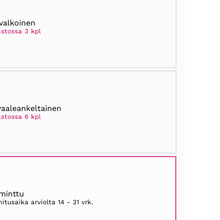
valkoinen
astossa 3 kpl
vaaleankeltainen
astossa 6 kpl
minttu
mitusaika arviolta
14 - 31 vrk
.