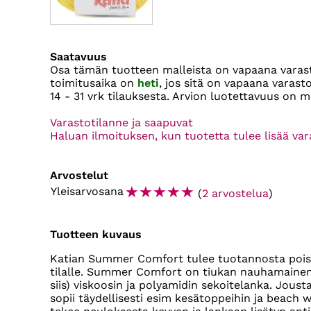
Saatavuus
Osa tämän tuotteen malleista on vapaana vara
toimitusaika on
heti
, jos sitä on vapaana varas
14 - 31 vrk
tilauksesta. Arvion luotettavuus on m
Varastotilanne ja saapuvat
Haluan ilmoituksen, kun tuotetta tulee lisää va
Arvostelut
☆
☆
☆
☆
☆
Yleisarvosana
(
2 arvostelua
)
Tuotteen kuvaus
Katian Summer Comfort tulee tuotannosta pois
tilalle. Summer Comfort on tiukan nauhamainen
siis) viskoosin ja polyamidin sekoitelanka. Jous
sopii täydellisesti esim kesätoppeihin ja beach 