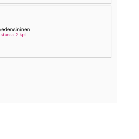
vedensininen
astossa 2 kpl