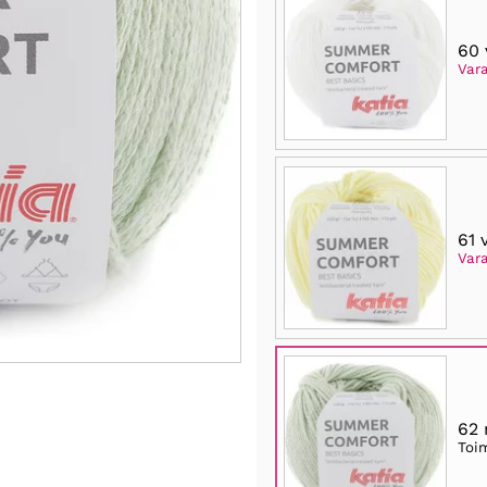
60 
Var
61 
Var
62 
Toi