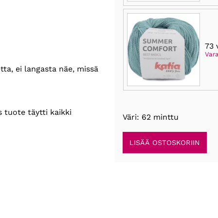
73 
Var
ta, ei langasta näe, missä
 tuote täytti kaikki
Väri: 62 minttu