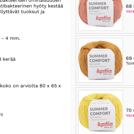
tibakteerisen ominaisuuden
ntibakteerinen hyöty kestää
68 
llyttävät tuoksut ja
Var
5 - 4 mm.
69 
3 kerää
Toi
oko on arviolta 80 x 65 x
70 
n)
Vara