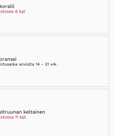
koralli
astossa 6 kpl
oranssi
mitusaika arviolta
14 - 31 vrk
.
sitruunan keltainen
stossa 11 kpl