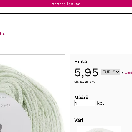
Ihanata lankaa!
t
‪»
Hinta
5,95
+
toimi
Sis. alv 25.5 %
Määrä
kpl
Väri