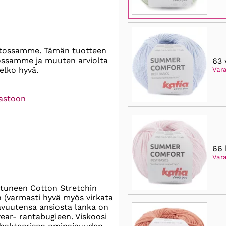
stossamme. Tämän tuotteen
tossamme ja muuten arviolta
63 
elko hyvä.
Var
rastoon
66 
Var
tuneen Cotton Stretchin
 (varmasti hyvä myös virkata
tavuutensa ansiosta lanka on
wear- rantabugieen. Viskoosi