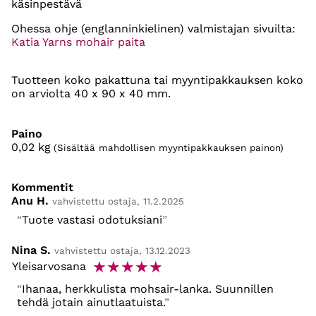
käsinpestävä
Ohessa ohje (englanninkielinen) valmistajan sivuilta:
Katia Yarns mohair paita
Tuotteen koko pakattuna tai myyntipakkauksen koko
on arviolta 40 x 90 x 40 mm.
Paino
0,02
kg
(Sisältää mahdollisen myyntipakkauksen painon)
Kommentit
Anu H.
vahvistettu ostaja, 11.2.2025
Tuote vastasi odotuksiani
Nina S.
vahvistettu ostaja, 13.12.2023
☆
☆
☆
☆
☆
Yleisarvosana
Ihanaa, herkkulista mohsair-lanka. Suunnillen
tehdä jotain ainutlaatuista.