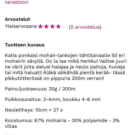
varastoon
Arvostelut
☆
☆
☆
☆
☆
Yleisarvosana
(
5 arvostelua
)
Tuotteen kuvaus
Katia ponkaisi mohair-lankojen tähtitaivaalle 50 eri
mohairin sävyllä. Oo la laa mikä herkku! Valitse juuri
ne värit joita sielusi halajaa ja neulo paitoja, huiveja
tai mitä haluat!! Äläkä säikähdä pientä kerää- tässä
pikkutötterössä on pippuria 200m verran!!
Paino/juoksevuus: 20g / 200m
Puikkosuositus: 3-4mm, koukku 4-6 mm
Neuletiheys: 10cm = 27 s
Koostumus: 67% mohairia - 30% polyamide - 3%
villaa