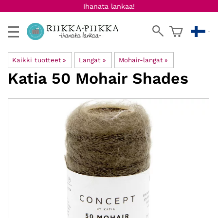
Ihanata lankaa!
Kaikki tuotteet
‪»
Langat
‪»
Mohair-langat
‪»
Katia
50 Mohair Shades