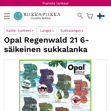
Ihanata lankaa!
Kaikki tuotteet
‪»
Langat
‪»
Sukkalangat
‪»
Opal
Regenwald 21 6-
säikeinen sukkalanka