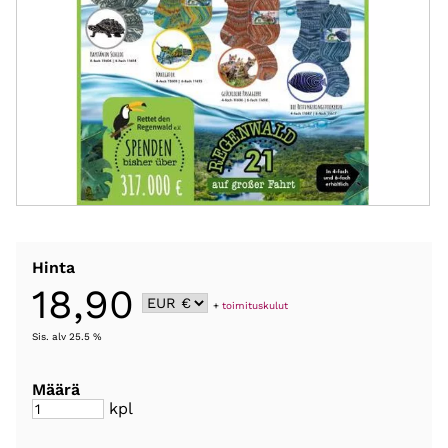
Hinta
18,90
+
toimituskulut
Sis. alv 25.5 %
Määrä
kpl