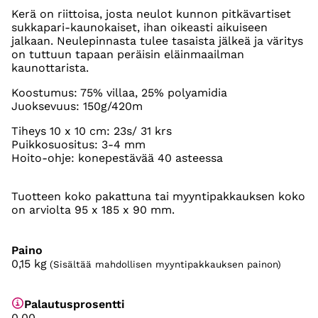
Kerä on riittoisa, josta neulot kunnon pitkävartiset
sukkapari-kaunokaiset, ihan oikeasti aikuiseen
jalkaan. Neulepinnasta tulee tasaista jälkeä ja väritys
on tuttuun tapaan peräisin eläinmaailman
kaunottarista.
Koostumus: 75% villaa, 25% polyamidia
Juoksevuus: 150g/420m
Tiheys 10 x 10 cm: 23s/ 31 krs
Puikkosuositus: 3-4 mm
Hoito-ohje: konepestävää 40 asteessa
Tuotteen koko pakattuna tai myyntipakkauksen koko
on arviolta 95 x 185 x 90 mm.
Paino
0,15
kg
(Sisältää mahdollisen myyntipakkauksen painon)
Palautusprosentti
0.00