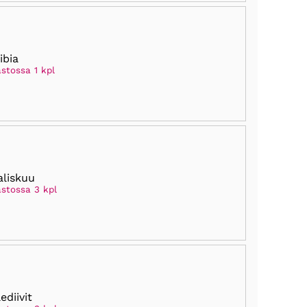
ibia
stossa 1 kpl
liskuu
astossa 3 kpl
ediivit