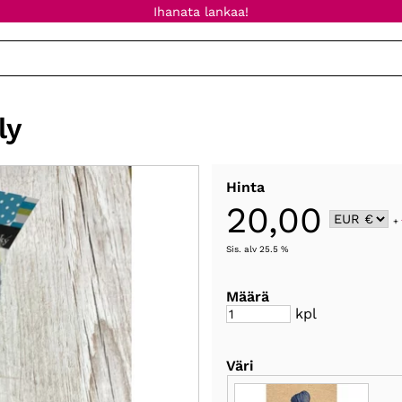
Ihanata lankaa!
ly
Hinta
20,00
+
Sis. alv 25.5 %
Määrä
kpl
Väri