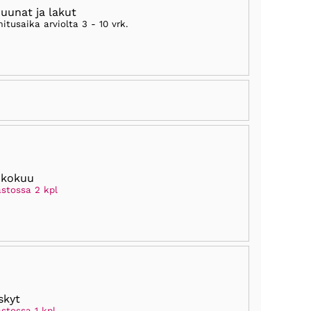
ruunat ja lakut
mitusaika arviolta
3 - 10 vrk
.
ukokuu
astossa 2 kpl
skyt
stossa 1 kpl