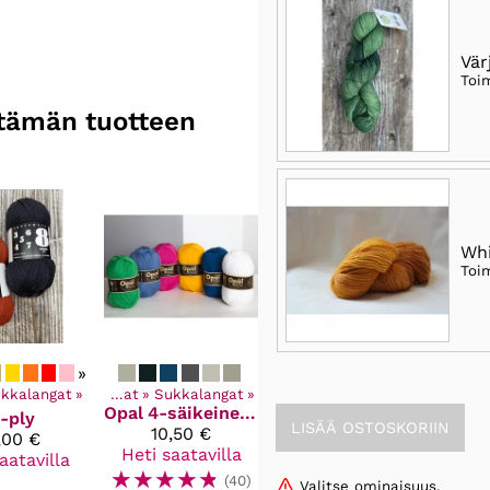
Vär
Toi
n tämän tuotteen
Whi
Toi
»
ki tuotteet
kkalangat
‪»
‪»
Langat
‪»
Sukkalangat
‪»
Opal
4-säikeinen sukkalanka
-ply
10,50 €
,00 €
Heti saatavilla
aatavilla
☆
☆
☆
☆
☆
(40)
Valitse ominaisuus.