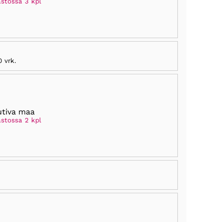
astossa 3 kpl
0 vrk
.
tiva maa
astossa 2 kpl