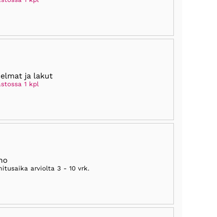
elmat ja lakut
stossa 1 kpl
ho
mitusaika arviolta
3 - 10 vrk
.