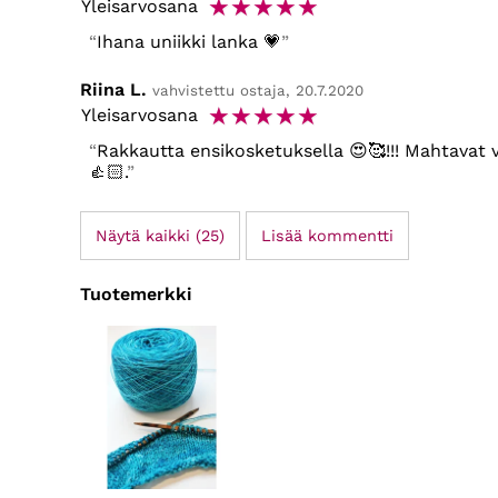
☆
☆
☆
☆
☆
Yleisarvosana
Ihana uniikki lanka 💗
Riina L.
vahvistettu ostaja, 20.7.2020
☆
☆
☆
☆
☆
Yleisarvosana
Rakkautta ensikosketuksella 😍🥰!!! Mahtavat v
👍🏻.
Näytä kaikki (25)
Lisää kommentti
Tuotemerkki