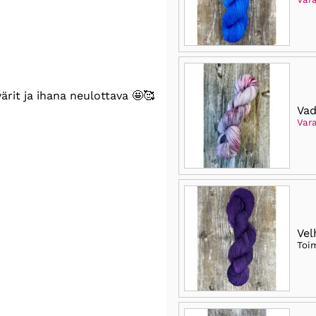
ärit ja ihana neulottava 🤩🥰
Vad
Vara
Vel
Toi