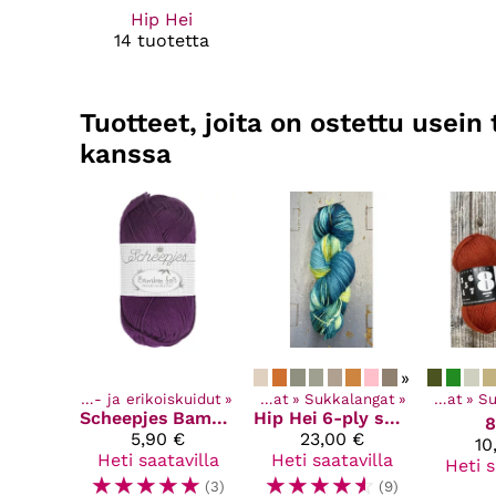
Hip Hei
14 tuotetta
Tuotteet, joita on ostettu usei
kanssa
»
angat
‪»
Teko - ja erikoiskuidut
Kaikki tuotteet
‪»
‪»
Langat
Kaikki tuotteet
‪»
Sukkalangat
‪»
‪»
Langat
Kaik
‪»
Su
Scheepjes
Bamboo Soft
Hip Hei
6-ply sukkalanka
8
5,90 €
23,00 €
10
Heti saatavilla
Heti saatavilla
Heti s
☆
☆
☆
☆
☆
☆
☆
☆
☆
☆
(3)
(9)