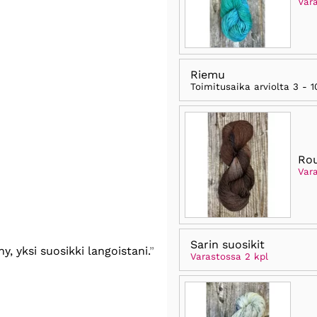
Var
Riemu
Toimitusaika arviolta
3 - 1
Rou
Var
Sarin suosikit
, yksi suosikki langoistani.
Varastossa 2 kpl