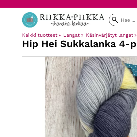
Kaikki tuotteet
‪»
Langat
‪»
Käsinvärjätyt langat
‪»
Hip Hei
Sukkalanka 4-p