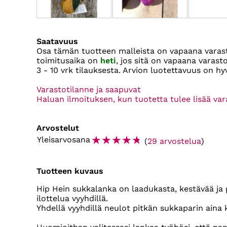
Saatavuus
Osa tämän tuotteen malleista on vapaana vara
toimitusaika on
heti
, jos sitä on vapaana varas
3 - 10 vrk
tilauksesta. Arvion luotettavuus on hy
Varastotilanne ja saapuvat
Haluan ilmoituksen, kun tuotetta tulee lisää va
Arvostelut
☆
☆
☆
☆
☆
Yleisarvosana
(
29 arvostelua
)
Tuotteen kuvaus
Hip Hein sukkalanka on laadukasta, kestävää ja 
ilottelua vyyhdillä.
Yhdellä vyyhdillä neulot pitkän sukkaparin aina 