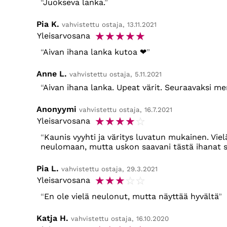
Juokseva lanka.
Pia K.
vahvistettu ostaja, 13.11.2021
☆
☆
☆
☆
☆
Yleisarvosana
Aivan ihana lanka kutoa ❤
Anne L.
vahvistettu ostaja, 5.11.2021
Aivan ihana lanka. Upeat värit. Seuraavaksi me
Anonyymi
vahvistettu ostaja, 16.7.2021
☆
☆
☆
☆
☆
Yleisarvosana
Kaunis vyyhti ja väritys luvatun mukainen. Viel
neulomaan, mutta uskon saavani tästä ihanat su
Pia L.
vahvistettu ostaja, 29.3.2021
☆
☆
☆
☆
☆
Yleisarvosana
En ole vielä neulonut, mutta näyttää hyvältä
Katja H.
vahvistettu ostaja, 16.10.2020