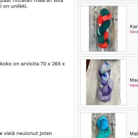
paat riittävän määrän sillä
 on uniikki.
Kar
Vara
oko on arviolta 70 x 265 x
Maa
Var
e vielä neulonut joten
Mal