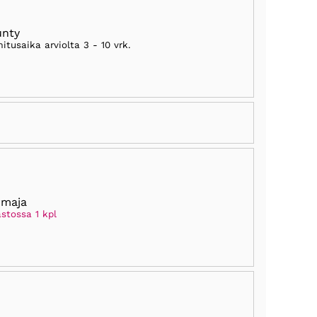
unty
mitusaika arviolta
3 - 10 vrk
.
rmaja
stossa 1 kpl