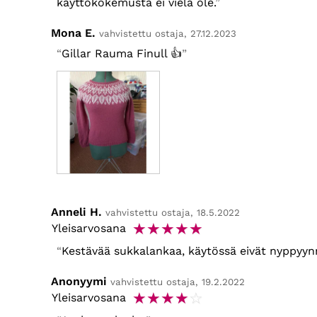
käyttökokemusta ei vielä ole.
Mona E.
vahvistettu ostaja, 27.12.2023
Gillar Rauma Finull 👍
Anneli H.
vahvistettu ostaja, 18.5.2022
☆
☆
☆
☆
☆
Yleisarvosana
Kestävää sukkalankaa, käytössä eivät nyppyynny
Anonyymi
vahvistettu ostaja, 19.2.2022
☆
☆
☆
☆
☆
Yleisarvosana