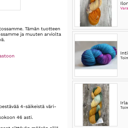
Ilo
Vara
stossamme. Tämän tuotteen
tossamme ja muuten arviolta
vä.
Int
rastoon
Toi
Irla
pestävää 4-säikeistä väri-
Toi
kokoon 46 asti.