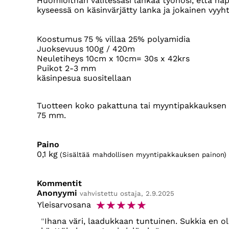
Huomioithan valitessasi lankaa työhösi, että nap
kyseessä on käsinvärjätty lanka ja jokainen vyyhti
Koostumus 75 % villaa 25% polyamidia
Juoksevuus 100g / 420m
Neuletiheys 10cm x 10cm= 30s x 42krs
Puikot 2-3 mm
käsinpesua suositellaan
Tuotteen koko pakattuna tai myyntipakkauksen k
75 mm.
Paino
0,1
kg
(Sisältää mahdollisen myyntipakkauksen painon)
Kommentit
Anonyymi
vahvistettu ostaja, 2.9.2025
☆
☆
☆
☆
☆
Yleisarvosana
Ihana väri, laadukkaan tuntuinen. Sukkia en ol