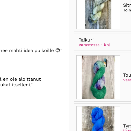
Sit
Toi
Taikuri
Varastossa 1 kpl
nee mahti idea puikoille 😊
To
ä en ole aloittanut
Var
kat itselleni.
Tyr
Vara