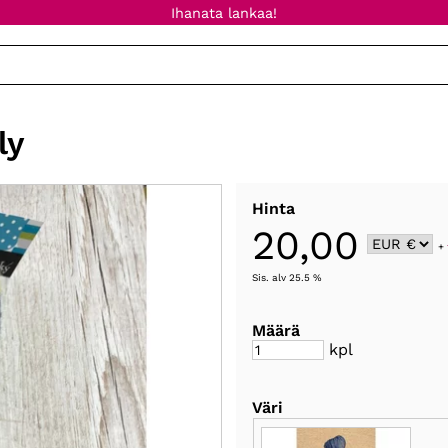
Ihanata lankaa!
ly
Hinta
20,00
+
Sis. alv 25.5 %
Määrä
kpl
Väri