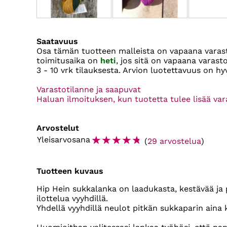
Saatavuus
Osa tämän tuotteen malleista on vapaana vara
toimitusaika on
heti
, jos sitä on vapaana varas
3 - 10 vrk
tilauksesta. Arvion luotettavuus on hy
Varastotilanne ja saapuvat
Haluan ilmoituksen, kun tuotetta tulee lisää va
Arvostelut
☆
☆
☆
☆
☆
Yleisarvosana
(
29 arvostelua
)
Tuotteen kuvaus
Hip Hein sukkalanka on laadukasta, kestävää ja 
ilottelua vyyhdillä.
Yhdellä vyyhdillä neulot pitkän sukkaparin aina 