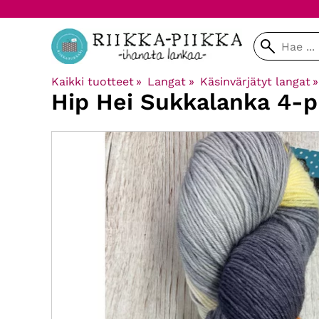
Kaikki tuotteet
‪»
Langat
‪»
Käsinvärjätyt langat
‪»
Hip Hei
Sukkalanka 4-p