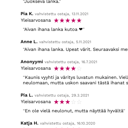
Juokseva lanka.
Pia K.
vahvistettu ostaja, 13.11.2021
☆
☆
☆
☆
☆
Yleisarvosana
Aivan ihana lanka kutoa ❤
Anne L.
vahvistettu ostaja, 5.11.2021
Aivan ihana lanka. Upeat värit. Seuraavaksi me
Anonyymi
vahvistettu ostaja, 16.7.2021
☆
☆
☆
☆
☆
Yleisarvosana
Kaunis vyyhti ja väritys luvatun mukainen. Viel
neulomaan, mutta uskon saavani tästä ihanat su
Pia L.
vahvistettu ostaja, 29.3.2021
☆
☆
☆
☆
☆
Yleisarvosana
En ole vielä neulonut, mutta näyttää hyvältä
Katja H.
vahvistettu ostaja, 16.10.2020