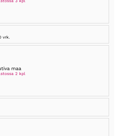
astossa 3 kpl
0 vrk
.
tiva maa
astossa 2 kpl