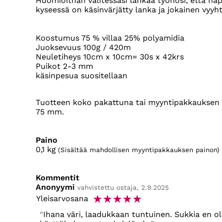
Huomioithan valitessasi lankaa työhösi, että nap
kyseessä on käsinvärjätty lanka ja jokainen vyyhti
Koostumus 75 % villaa 25% polyamidia
Juoksevuus 100g / 420m
Neuletiheys 10cm x 10cm= 30s x 42krs
Puikot 2-3 mm
käsinpesua suositellaan
Tuotteen koko pakattuna tai myyntipakkauksen k
75 mm.
Paino
0,1
kg
(Sisältää mahdollisen myyntipakkauksen painon)
Kommentit
Anonyymi
vahvistettu ostaja, 2.9.2025
☆
☆
☆
☆
☆
Yleisarvosana
Ihana väri, laadukkaan tuntuinen. Sukkia en ol