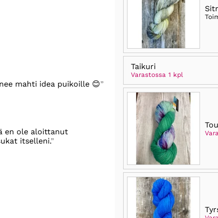
Sit
Toi
Taikuri
Varastossa 1 kpl
nee mahti idea puikoille 😊
To
ä en ole aloittanut
Var
kat itselleni.
Tyr
Vara