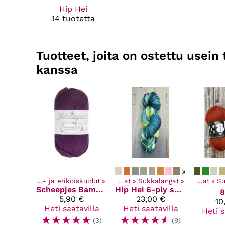
Hip Hei
14 tuotetta
Tuotteet, joita on ostettu usei
kanssa
»
angat
‪»
Teko - ja erikoiskuidut
Kaikki tuotteet
‪»
‪»
Langat
Kaikki tuotteet
‪»
Sukkalangat
‪»
‪»
Langat
Kaik
‪»
Su
Scheepjes
Bamboo Soft
Hip Hei
6-ply sukkalanka
8
5,90 €
23,00 €
10
Heti saatavilla
Heti saatavilla
Heti s
☆
☆
☆
☆
☆
☆
☆
☆
☆
☆
(3)
(9)