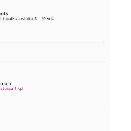
unty
mitusaika arviolta
3 - 10 vrk
.
rmaja
stossa 1 kpl