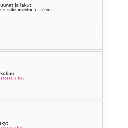
ruunat ja lakut
mitusaika arviolta
3 - 10 vrk
.
ukokuu
astossa 2 kpl
skyt
stossa 1 kpl