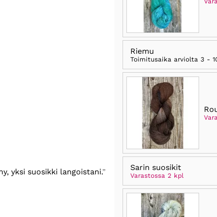
Var
Riemu
Toimitusaika arviolta
3 - 1
Rou
Var
Sarin suosikit
, yksi suosikki langoistani.
Varastossa 2 kpl