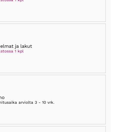
elmat ja lakut
stossa 1 kpl
ho
mitusaika arviolta
3 - 10 vrk
.