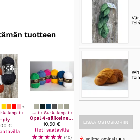
Vär
Toi
n tämän tuotteen
Whi
Toi
»
ki tuotteet
kkalangat
‪»
‪»
Langat
‪»
Sukkalangat
‪»
Opal
4-säikeinen sukkalanka
-ply
10,50 €
,00 €
Heti saatavilla
aatavilla
☆
☆
☆
☆
☆
(40)
Valitse ominaisuus.