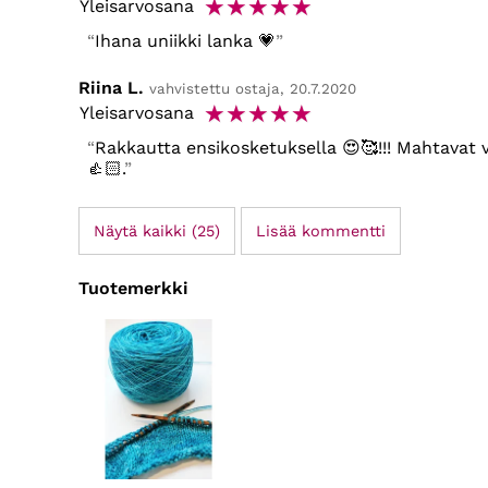
☆
☆
☆
☆
☆
Yleisarvosana
Ihana uniikki lanka 💗
Riina L.
vahvistettu ostaja, 20.7.2020
☆
☆
☆
☆
☆
Yleisarvosana
Rakkautta ensikosketuksella 😍🥰!!! Mahtavat v
👍🏻.
Näytä kaikki (25)
Lisää kommentti
Tuotemerkki