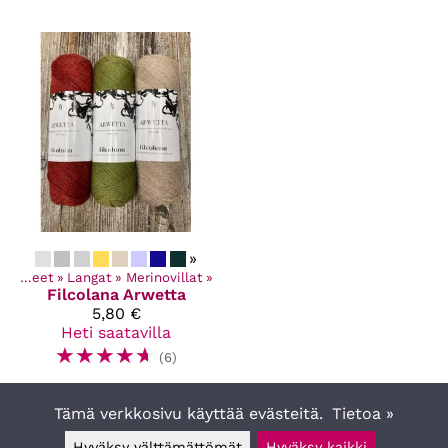
»
Kaikki tuotteet
‪»
Langat
‪»
Merinovillat
‪»
Filcolana
Arwetta
5,80 €
Heti saatavilla
☆
☆
☆
☆
☆
(6)
Tämä verkkosivu käyttää evästeitä.
Tietoa »
Hyväksy välttämättömät
Hyväksy kaikki