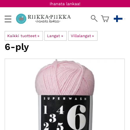
Ihanata lankaa!
Kaikki tuotteet
‪»
Langat
‪»
Villalangat
‪»
6-ply