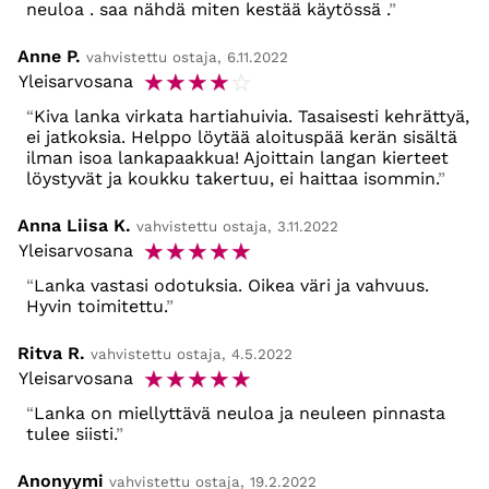
neuloa . saa nähdä miten kestää käytössä .
Anne P.
vahvistettu ostaja, 6.11.2022
☆
☆
☆
☆
☆
Yleisarvosana
Kiva lanka virkata hartiahuivia. Tasaisesti kehrättyä,
ei jatkoksia. Helppo löytää aloituspää kerän sisältä
ilman isoa lankapaakkua! Ajoittain langan kierteet
löystyvät ja koukku takertuu, ei haittaa isommin.
Anna Liisa K.
vahvistettu ostaja, 3.11.2022
☆
☆
☆
☆
☆
Yleisarvosana
Lanka vastasi odotuksia. Oikea väri ja vahvuus.
Hyvin toimitettu.
Ritva R.
vahvistettu ostaja, 4.5.2022
☆
☆
☆
☆
☆
Yleisarvosana
Lanka on miellyttävä neuloa ja neuleen pinnasta
tulee siisti.
Anonyymi
vahvistettu ostaja, 19.2.2022