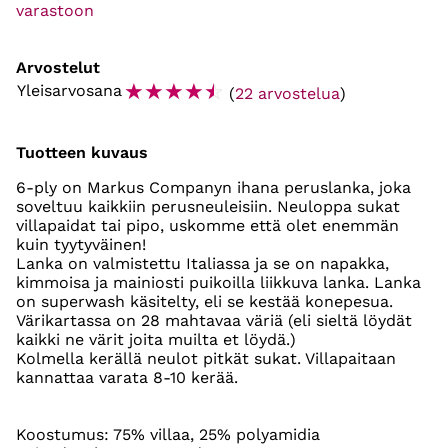
varastoon
Arvostelut
☆
☆
☆
☆
☆
Yleisarvosana
(
22 arvostelua
)
Tuotteen kuvaus
6-ply on Markus Companyn ihana peruslanka, joka
soveltuu kaikkiin perusneuleisiin. Neuloppa sukat
villapaidat tai pipo, uskomme että olet enemmän
kuin tyytyväinen!
Lanka on valmistettu Italiassa ja se on napakka,
kimmoisa ja mainiosti puikoilla liikkuva lanka. Lanka
on superwash käsitelty, eli se kestää konepesua.
Värikartassa on 28 mahtavaa väriä (eli sieltä löydät
kaikki ne värit joita muilta et löydä.)
Kolmella kerällä neulot pitkät sukat. Villapaitaan
kannattaa varata 8-10 kerää.
Koostumus: 75% villaa, 25% polyamidia