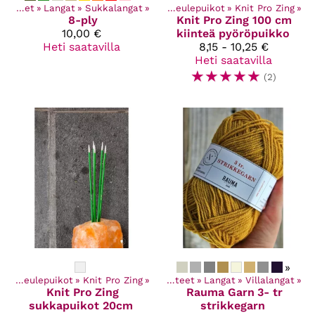
Kaikki tuotteet
Kaikki tuotteet
‪»
Langat
‪»
Käsityötarvikkeet
‪»
Sukkalangat
‪»
‪»
Neulepuikot
‪»
Knit Pro Zing
‪»
8-ply
Knit Pro
Zing 100 cm
10,00 €
kiinteä pyöröpuikko
Heti saatavilla
8,15 - 10,25 €
Heti saatavilla
☆
☆
☆
☆
☆
(2)
»
et
‪»
Neulepuikot
‪»
Knit Pro Zing
‪»
Kaikki tuotteet
‪»
Langat
‪»
Villalangat
‪»
Knit Pro
Zing
Rauma Garn
3- tr
sukkapuikot 20cm
strikkegarn