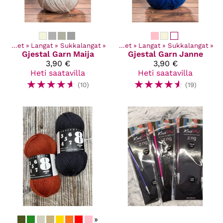
Kaikki tuotteet
‪»
Langat
‪»
Sukkalangat
‪»
Kaikki tuotteet
‪»
Langat
‪»
Sukkalangat
‪»
Gjestal Garn
Maija
Gjestal Garn
Janne
3,90 €
3,90 €
Heti saatavilla
Heti saatavilla
☆
☆
☆
☆
☆
☆
☆
☆
☆
☆
(10)
(19)
»