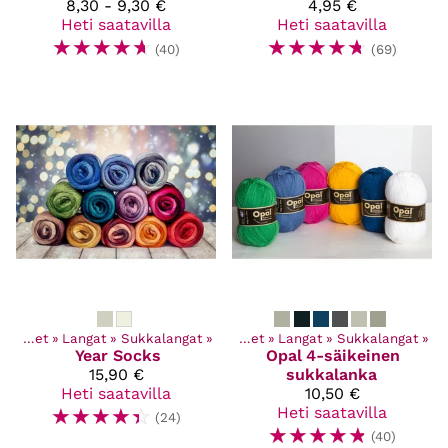
8,30 - 9,30 €
4,95 €
Heti saatavilla
Heti saatavilla
☆
☆
☆
☆
☆
☆
☆
☆
☆
☆
(40)
(69)
Kaikki tuotteet
‪»
Langat
‪»
Sukkalangat
‪»
Kaikki tuotteet
‪»
Langat
‪»
Sukkalangat
‪»
Year Socks
Opal
4-säikeinen
15,90 €
sukkalanka
Heti saatavilla
10,50 €
☆
☆
☆
☆
☆
Heti saatavilla
(24)
☆
☆
☆
☆
☆
(40)