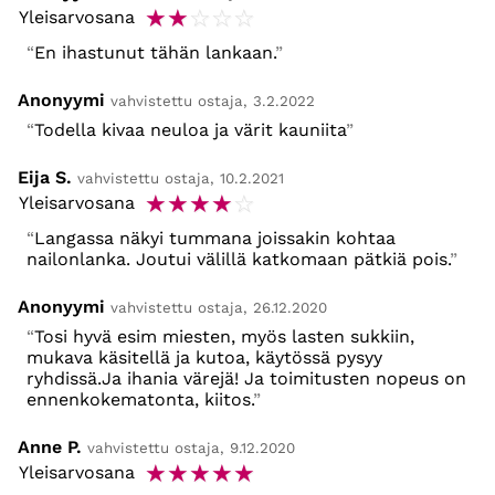
☆
☆
☆
☆
☆
Yleisarvosana
En ihastunut tähän lankaan.
Anonyymi
vahvistettu ostaja, 3.2.2022
Todella kivaa neuloa ja värit kauniita
Eija S.
vahvistettu ostaja, 10.2.2021
☆
☆
☆
☆
☆
Yleisarvosana
Langassa näkyi tummana joissakin kohtaa
nailonlanka. Joutui välillä katkomaan pätkiä pois.
Anonyymi
vahvistettu ostaja, 26.12.2020
Tosi hyvä esim miesten, myös lasten sukkiin,
mukava käsitellä ja kutoa, käytössä pysyy
ryhdissä.Ja ihania värejä! Ja toimitusten nopeus on
ennenkokematonta, kiitos.
Anne P.
vahvistettu ostaja, 9.12.2020
☆
☆
☆
☆
☆
Yleisarvosana