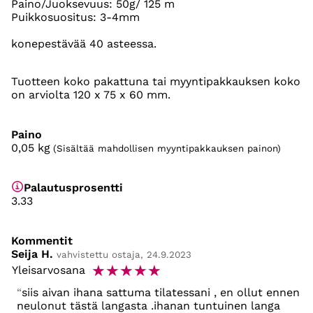
Paino/Juoksevuus: 50g/ 125 m
Puikkosuositus: 3-4mm
konepestävää 40 asteessa.
Tuotteen koko pakattuna tai myyntipakkauksen koko
on arviolta 120 x 75 x 60 mm.
Paino
0,05
kg
(Sisältää mahdollisen myyntipakkauksen painon)
Palautusprosentti
3.33
Kommentit
Seija H.
vahvistettu ostaja, 24.9.2023
☆
☆
☆
☆
☆
Yleisarvosana
siis aivan ihana sattuma tilatessani , en ollut ennen
neulonut tästä langasta .ihanan tuntuinen langa