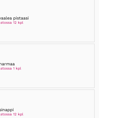
vaalea pistaasi
astossa 12 kpl
 harmaa
stossa 1 kpl
sinappi
astossa 12 kpl