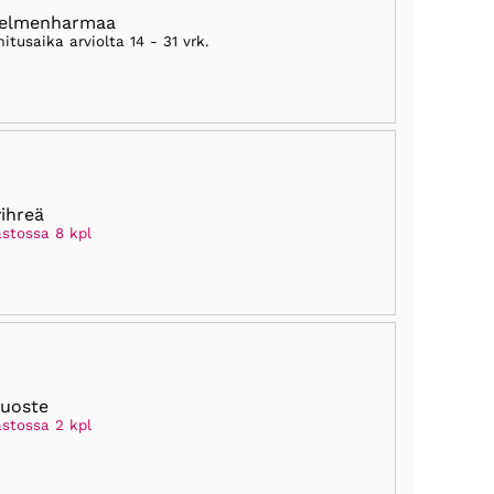
helmenharmaa
mitusaika arviolta
14 - 31 vrk
.
vihreä
astossa 8 kpl
ruoste
astossa 2 kpl