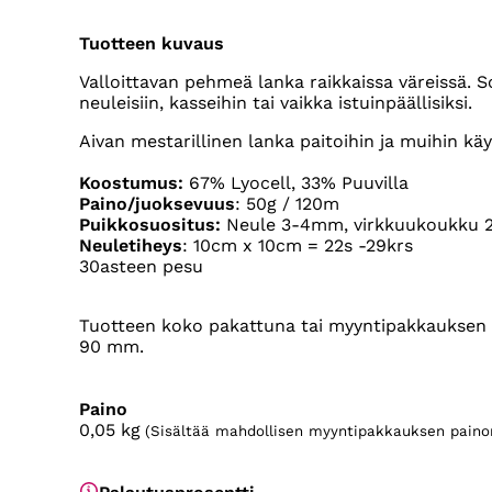
Tuotteen kuvaus
Valloittavan pehmeä lanka raikkaissa väreissä. S
neuleisiin, kasseihin tai vaikka istuinpäällisiksi.
Aivan mestarillinen lanka paitoihin ja muihin käyt
Koostumus:
67% Lyocell, 33% Puuvilla
Paino/juoksevuus
: 50g / 120m
Puikkosuositus:
Neule 3-4mm, virkkuukoukku 
Neuletiheys
: 10cm x 10cm = 22s -29krs
30asteen pesu
Tuotteen koko pakattuna tai myyntipakkauksen k
90 mm.
Paino
0,05
kg
(Sisältää mahdollisen myyntipakkauksen paino