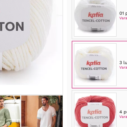
01 
Var
3 l
Var
4 p
Var