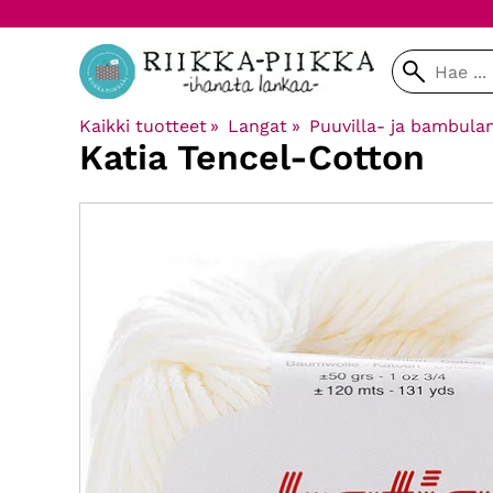
Kaikki tuotteet
‪»
Langat
‪»
Puuvilla- ja bambula
Katia
Tencel-Cotton