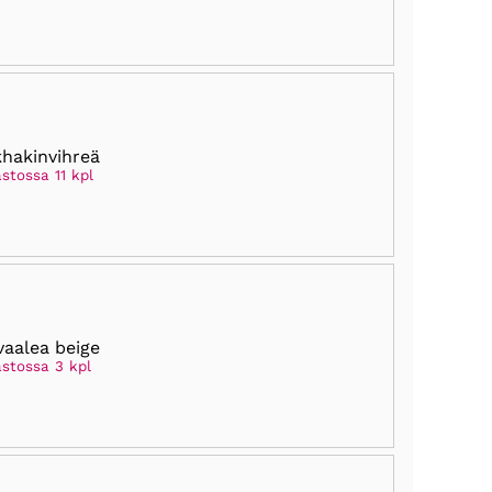
khakinvihreä
stossa 11 kpl
vaalea beige
astossa 3 kpl