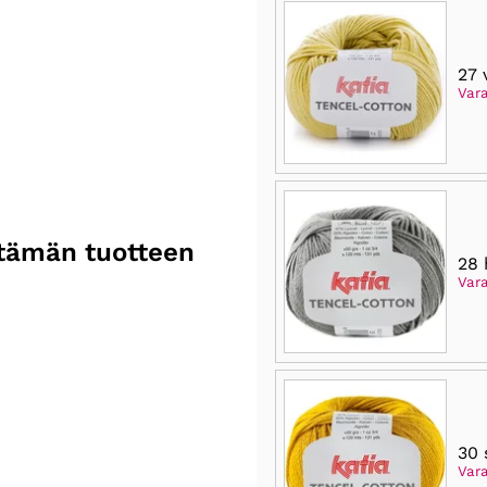
27 
Var
n tämän tuotteen
28
Vara
30 
Var