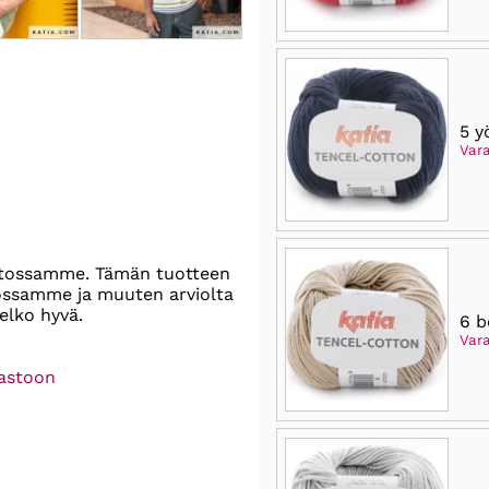
5 y
Vara
stossamme. Tämän tuotteen
tossamme ja muuten arviolta
elko hyvä.
6 b
Var
rastoon