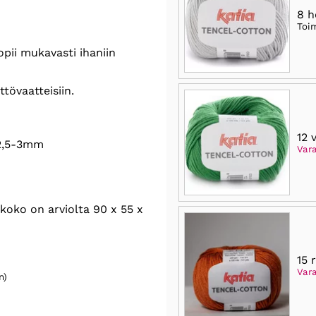
8 
Toi
opii mukavasti ihaniin
tövaatteisiin.
12 
2,5-3mm
Var
oko on arviolta 90 x 55 x
15 
Var
n)