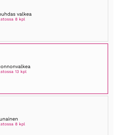
puhdas valkea
astossa 8 kpl
uonnonvalkea
astossa 13 kpl
unainen
astossa 8 kpl