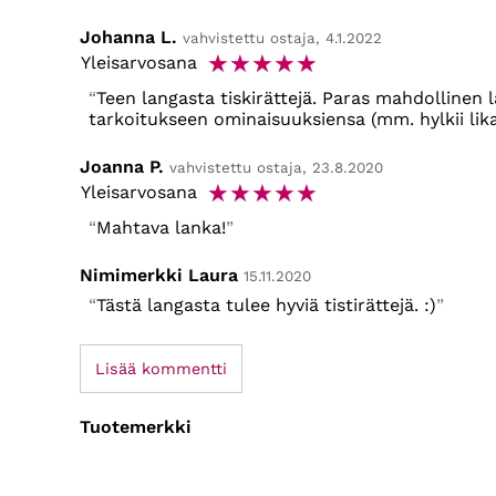
Johanna L.
vahvistettu ostaja, 4.1.2022
☆
☆
☆
☆
☆
Yleisarvosana
Teen langasta tiskirättejä. Paras mahdollinen 
tarkoitukseen ominaisuuksiensa (mm. hylkii lika
Joanna P.
vahvistettu ostaja, 23.8.2020
☆
☆
☆
☆
☆
Yleisarvosana
Mahtava lanka!
Nimimerkki Laura
15.11.2020
Tästä langasta tulee hyviä tistirättejä. :)
Lisää kommentti
Tuotemerkki