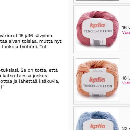
16 
Vara
ärinrot 15 ja16 sävyihin.
staa aivan toisiaa, mutta nyt
ä lankoja työhöni. Tuli
tuksiasi. Se on totta, että
la katsottaessa joskus
18 
ttaa ja lähettää lisäkuvia,
Vara
:)
22 