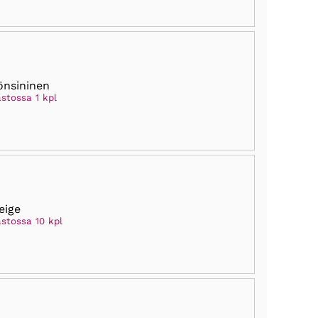
önsininen
stossa 1 kpl
eige
astossa 10 kpl