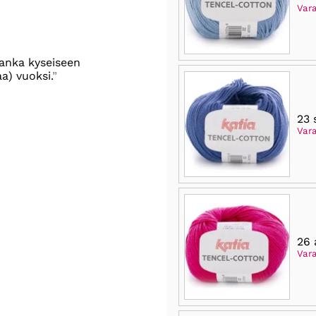
Vara
lanka kyseiseen
a) vuoksi.
23 
Var
26 
Vara