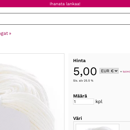
Ihanata lankaa!
ngat
‪»
Hinta
5,00
+
toim
Sis. alv 25.5 %
Määrä
kpl
Väri