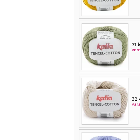
31 
Vara
32 
Var