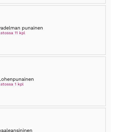
vadelman punainen
stossa 11 kpl
Lohenpunainen
stossa 1 kpl
vaaleansininen