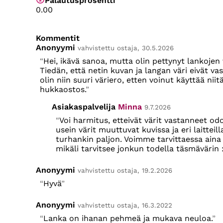
Palautusprosentti
0.00
Kommentit
Anonyymi
vahvistettu ostaja, 30.5.2026
Hei, ikävä sanoa, mutta olin pettynyt lankojen v
Tiedän, että netin kuvan ja langan väri eivät va
olin niin suuri väriero, etten voinut käyttää niit
hukkaostos.
Asiakaspalvelija
Minna
9.7.2026
Voi harmitus, etteivät värit vastanneet odo
usein värit muuttuvat kuvissa ja eri laitteil
turhankin paljon. Voimme tarvittaessa aina o
mikäli tarvitsee jonkun todella täsmävärin 
Anonyymi
vahvistettu ostaja, 19.2.2026
Hyvä
Anonyymi
vahvistettu ostaja, 16.3.2022
Lanka on ihanan pehmeä ja mukava neuloa.