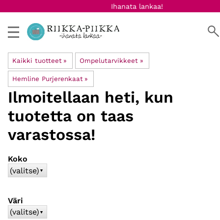
Ihanata lankaa!
Kaikki tuotteet
‪»
Ompelutarvikkeet
‪»
Hemline Purjerenkaat
‪»
Ilmoitellaan heti, kun
tuotetta on taas
varastossa!
Koko
(valitse)
▼
Väri
(valitse)
▼