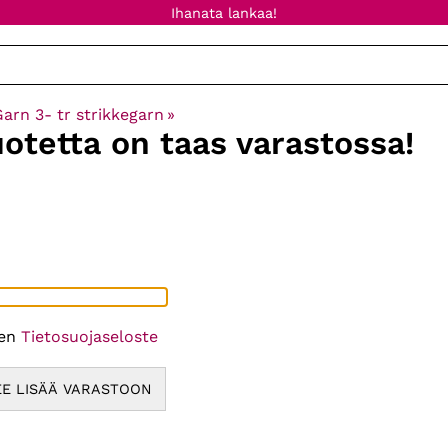
Ihanata lankaa!
rn 3- tr strikkegarn
‪»
uotetta on taas varastossa!
een
Tietosuojaseloste