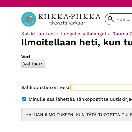
Kaikki tuotteet
‪»
Langat
‪»
Villalangat
‪»
Rauma Ga
Ilmoitellaan heti, kun t
Väri
(valitse)
▼
Sähköpostiosoitteesi
Minulle saa lähettää sähköpostitse uutiskirj