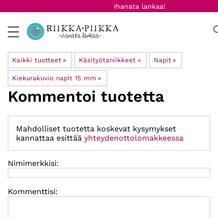
Ihanata lankaa!
Kaikki tuotteet
‪»
Käsityötarvikkeet
‪»
Napit
‪»
Kiekurakuvio napit 15 mm
‪»
Kommentoi tuotetta
Mahdolliset tuotetta koskevat kysymykset
kannattaa esittää
yhteydenottolomakkeessa
Nimimerkkisi:
Kommenttisi: