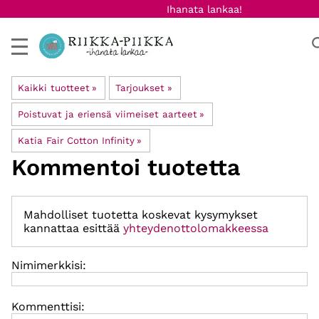
Ihanata lankaa!
Kaikki tuotteet
‪»
Tarjoukset
‪»
Poistuvat ja eriensä viimeiset aarteet
‪»
Katia Fair Cotton Infinity
‪»
Kommentoi tuotetta
Mahdolliset tuotetta koskevat kysymykset
kannattaa esittää
yhteydenottolomakkeessa
Nimimerkkisi:
Kommenttisi: