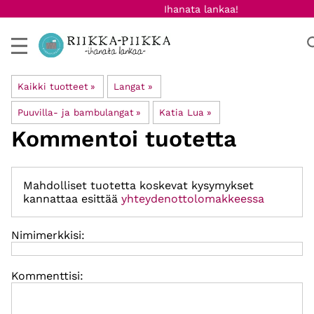
Ihanata lankaa!
Kaikki tuotteet
‪»
Langat
‪»
Puuvilla- ja bambulangat
‪»
Katia Lua
‪»
Kommentoi tuotetta
Mahdolliset tuotetta koskevat kysymykset
kannattaa esittää
yhteydenottolomakkeessa
Nimimerkkisi:
Kommenttisi: