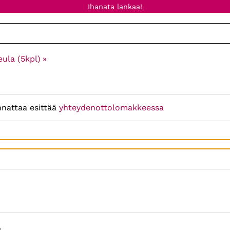
Ihanata lankaa!
ula (5kpl)
‪»
nnattaa esittää
yhteydenottolomakkeessa
: