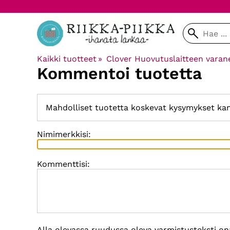
Kaikki tuotteet
‪»
Clover Huovutuslaitteen varane
Kommentoi tuotetta
Mahdolliset tuotetta koskevat kysymykset ka
Nimimerkkisi:
Kommenttisi:
Alla olevassa ruudussa oleva varmistusteksti on