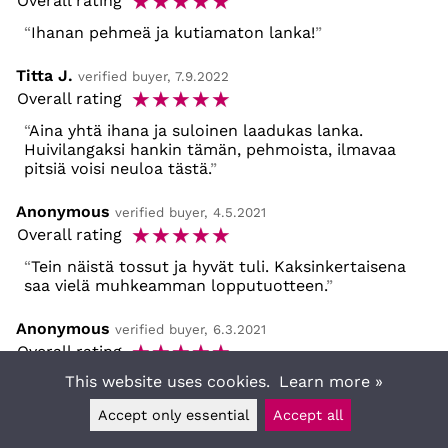
☆
☆
☆
☆
☆
Overall rating
Ihanan pehmeä ja kutiamaton lanka!
Titta J.
verified buyer, 7.9.2022
☆
☆
☆
☆
☆
Overall rating
Aina yhtä ihana ja suloinen laadukas lanka.
Huivilangaksi hankin tämän, pehmoista, ilmavaa
pitsiä voisi neuloa tästä.
Anonymous
verified buyer, 4.5.2021
☆
☆
☆
☆
☆
Overall rating
Tein näistä tossut ja hyvät tuli. Kaksinkertaisena
saa vielä muhkeamman lopputuotteen.
Anonymous
verified buyer, 6.3.2021
☆
☆
☆
☆
☆
Overall rating
This website uses cookies.
Learn more »
Accept only essential
Accept all