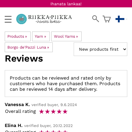
Ihanata lankaa!
Products
‪»
Yarn
‪»
Wool Yarns
‪»
Borgo de'Pazzi Luna
‪»
Reviews
Products can be reviewed and rated only by
customers who have purchased them. Products
can be reviewed 14 days after delivery.
Vanessa K.
verified buyer, 9.6.2024
☆
☆
☆
☆
☆
Overall rating
Elina H.
verified buyer, 20.12.2022