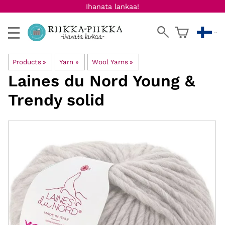
Ihanata lankaa!
Products
‪»
Yarn
‪»
Wool Yarns
‪»
Laines du Nord
Young &
Trendy solid