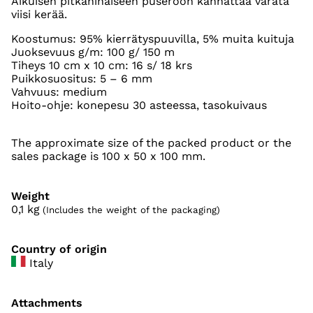
Aikuisen pitkähihaiseen puseroon kannattaa varata
viisi kerää.
Koostumus: 95% kierrätyspuuvilla, 5% muita kuituja
Juoksevuus g/m: 100 g/ 150 m
Tiheys 10 cm x 10 cm: 16 s/ 18 krs
Puikkosuositus: 5 – 6 mm
Vahvuus: medium
Hoito-ohje: konepesu 30 asteessa, tasokuivaus
The approximate size of the packed product or the
sales package is 100 x 50 x 100 mm.
Weight
0,1
kg
(Includes the weight of the packaging)
Country of origin
Italy
Attachments