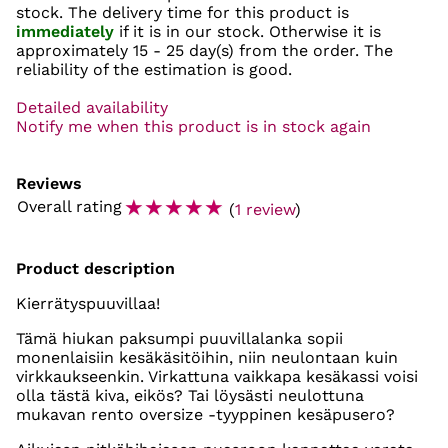
stock. The delivery time for this product is
immediately
if it is in our stock. Otherwise it is
approximately
15 - 25 day(s)
from the order. The
reliability of the estimation is good.
Detailed availability
Notify me when this product is in stock again
Reviews
☆
☆
☆
☆
☆
Overall rating
(
1 review
)
Product description
Kierrätyspuuvillaa!
Tämä hiukan paksumpi puuvillalanka sopii
monenlaisiin kesäkäsitöihin, niin neulontaan kuin
virkkaukseenkin. Virkattuna vaikkapa kesäkassi voisi
olla tästä kiva, eikös? Tai löysästi neulottuna
mukavan rento oversize -tyyppinen kesäpusero?