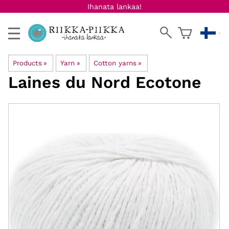
Ihanata lankaa!
Products
‪»
Yarn
‪»
Cotton yarns
‪»
Laines du Nord
Ecotone