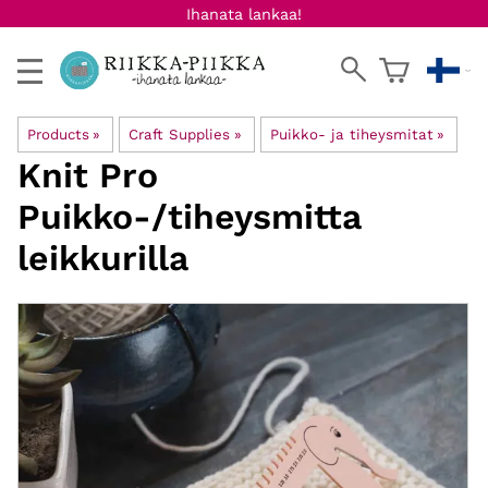
Ihanata lankaa!
Products
‪»
Craft Supplies
‪»
Puikko- ja tiheysmitat
‪»
Knit Pro
Puikko-/tiheysmitta
leikkurilla