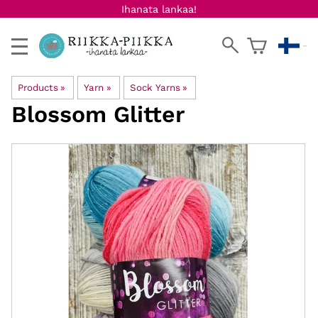
Ihanata lankaa!
Products
‪»
Yarn
‪»
Sock Yarns
‪»
Blossom Glitter